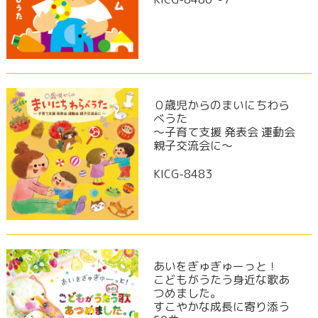
０歳児からのまいにちわら
べうた
～子育て支援 発表会 運動会
親子交流会に～
KICG-8483
あいをぎゅぎゅーっと！
こどもがうたう身近な歌あ
つめました。
すこやかな成長に寄り添う