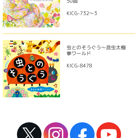
50曲
KICG-732～3
虫とのそうぐう～昆虫太極
拳ワールド
KICG-8478