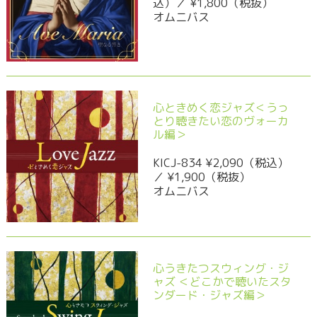
込）／ ¥1,800（税抜）
オムニバス
心ときめく恋ジャズ＜うっ
とり聴きたい恋のヴォーカ
ル編＞
KICJ-834 ¥2,090（税込）
／ ¥1,900（税抜）
オムニバス
心うきたつスウィング・ジ
ャズ ＜どこかで聴いたスタ
ンダード・ジャズ編＞