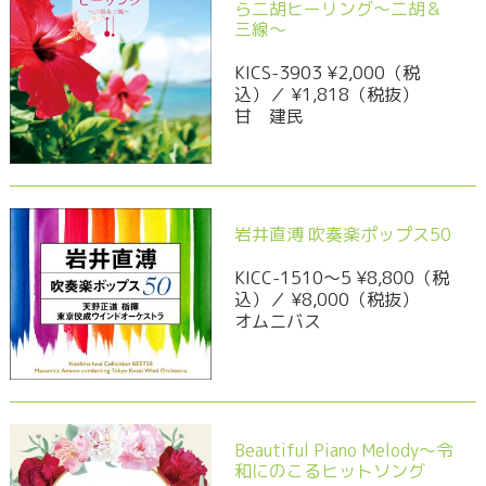
ら二胡ヒーリング～二胡＆
三線～
KICS-3903 ¥2,000（税
込）／ ¥1,818（税抜）
甘 建民
岩井直溥 吹奏楽ポップス50
KICC-1510〜5 ¥8,800（税
込）／ ¥8,000（税抜）
オムニバス
Beautiful Piano Melody～令
和にのこるヒットソング