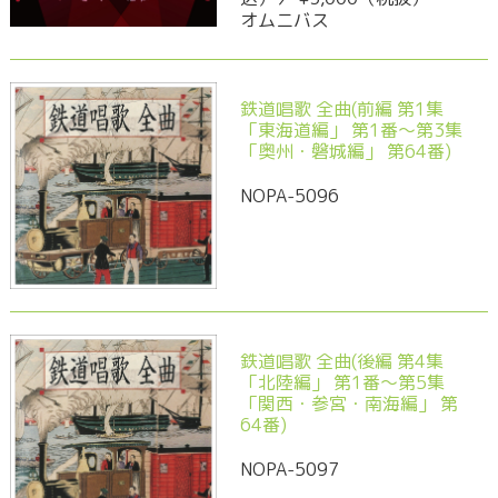
オムニバス
鉄道唱歌 全曲(前編 第1集
「東海道編」 第1番～第3集
「奥州・磐城編」 第64番)
NOPA-5096
鉄道唱歌 全曲(後編 第4集
「北陸編」 第1番～第5集
「関西・参宮・南海編」 第
64番)
NOPA-5097