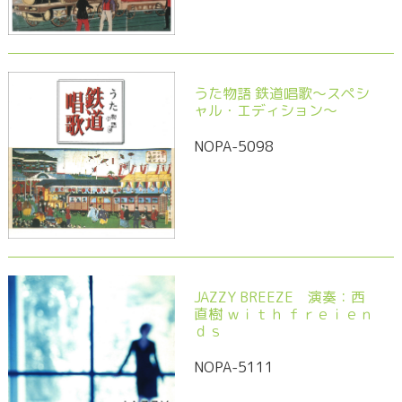
うた物語 鉄道唱歌～スペシ
ャル・エディション～
NOPA-5098
JAZZY BREEZE 演奏：西
直樹 ｗｉｔｈ ｆｒｅｉｅｎ
ｄｓ
NOPA-5111