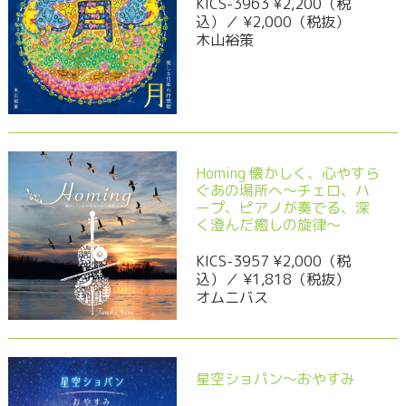
KICS-3963 ¥2,200（税
込）／ ¥2,000（税抜）
木山裕策
Homing 懐かしく、心やすら
ぐあの場所へ～チェロ、ハ
ープ、ピアノが奏でる、深
く澄んだ癒しの旋律～
KICS-3957 ¥2,000（税
込）／ ¥1,818（税抜）
オムニバス
星空ショパン～おやすみ