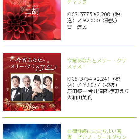
ティック
KICS-3773 ¥2,200（税
込）／ ¥2,000（税抜）
甘 建民
今宵あなたとメリー・クリ
スマス！
KICS-3754 ¥2,241（税
込）／ ¥2,037（税抜）
原田優一 今井清隆 伊東えり
大和田美帆
自律神経にここちよい音
楽 ピアノ・クールダウン