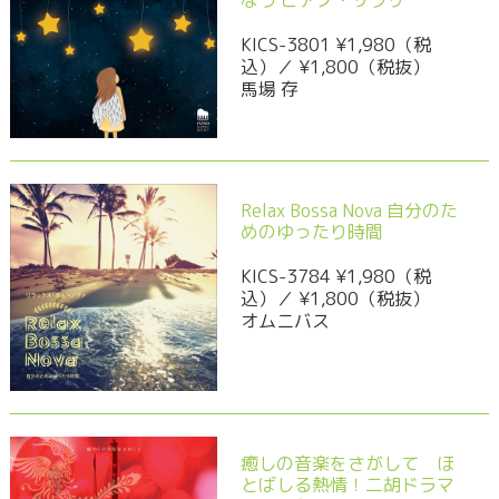
なう ピアノ・サプリ
KICS-3801 ¥1,980（税
込）／ ¥1,800（税抜）
馬場 存
Relax Bossa Nova 自分のた
めのゆったり時間
KICS-3784 ¥1,980（税
込）／ ¥1,800（税抜）
オムニバス
癒しの音楽をさがして ほ
とばしる熱情！二胡ドラマ