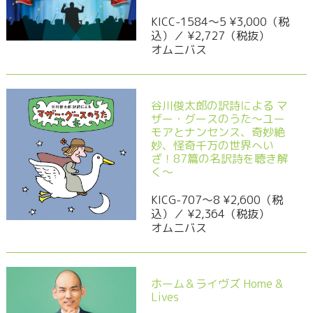
KICC-1584〜5 ¥3,000（税
込）／ ¥2,727（税抜）
オムニバス
谷川俊太郎の訳詩による マ
ザー・グースのうた～ユー
モアとナンセンス、奇妙絶
妙、怪奇千万の世界へい
ざ！87篇の名訳詩を聴き解
く～
KICG-707〜8 ¥2,600（税
込）／ ¥2,364（税抜）
オムニバス
ホーム＆ライヴズ Home &
Lives