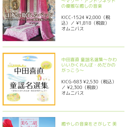
～マリー・アントワネット
の優雅な癒しの音楽
KICC-1524 ¥2,000（税
込）／ ¥1,818（税抜）
オムニバス
中田喜直 童謡名選集～かわ
いいかくれんぼ・めだかの
がっこう～
KICG-683 ¥2,530（税込）
／ ¥2,300（税抜）
オムニバス
癒やしの音楽をさがして 美