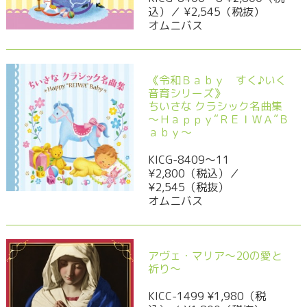
込）／ ¥2,545（税抜）
オムニバス
《令和Ｂａｂｙ すく♪いく
音育シリーズ》
ちいさな クラシック名曲集
～Ｈａｐｐｙ“ＲＥＩＷＡ”Ｂ
ａｂｙ～
KICG-8409～11
¥2,800（税込）／
¥2,545（税抜）
オムニバス
アヴェ・マリア～20の愛と
祈り～
KICC-1499 ¥1,980（税