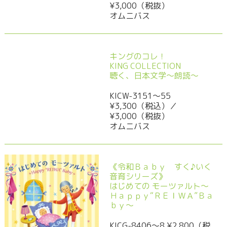
¥3,000（税抜）
オムニバス
キングのコレ！
KING COLLECTION
聴く、日本文学～朗読～
KICW-3151～55
¥3,300（税込）／
¥3,000（税抜）
オムニバス
《令和Ｂａｂｙ すく♪いく
音育シリーズ》
はじめての モーツァルト～
Ｈａｐｐｙ“ＲＥＩＷＡ”Ｂａ
ｂｙ～
KICG-8406～8 ¥2,800（税