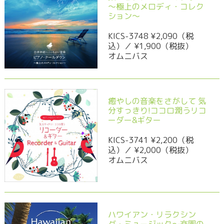
～極上のメロディ・コレク
ション～
KICS-3748 ¥2,090（税
込）／ ¥1,900（税抜）
オムニバス
癒やしの音楽をさがして 気
分すっきり!ココロ潤うリコ
ーダー&ギター
KICS-3741 ¥2,200（税
込）／ ¥2,000（税抜）
オムニバス
ハワイアン・リラクシン
グ・ミュージック～楽園の