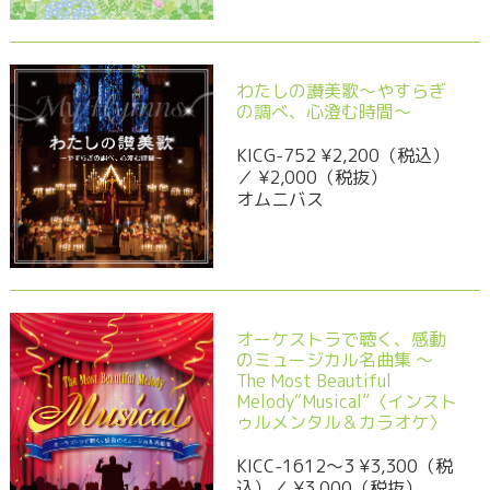
わたしの讃美歌～やすらぎ
の調べ、心澄む時間～
KICG-752 ¥2,200（税込）
／ ¥2,000（税抜）
オムニバス
オーケストラで聴く、感動
のミュージカル名曲集 〜
The Most Beautiful
Melody“Musical”〈インスト
ゥルメンタル＆カラオケ〉
KICC-1612～3 ¥3,300（税
込）／ ¥3,000（税抜）