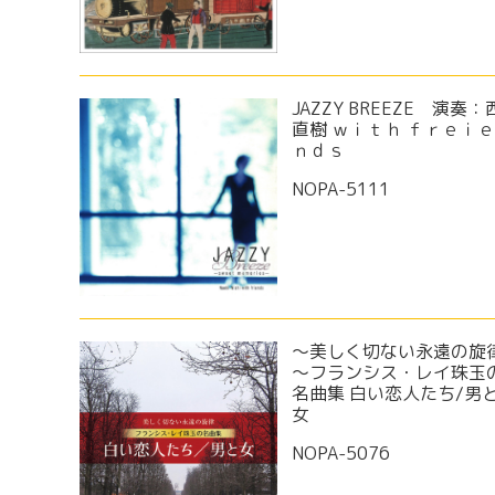
JAZZY BREEZE 演奏：
直樹 ｗｉｔｈ ｆｒｅｉ
ｎｄｓ
NOPA-5111
～美しく切ない永遠の旋
～フランシス・レイ珠玉
名曲集 白い恋人たち/男
女
NOPA-5076