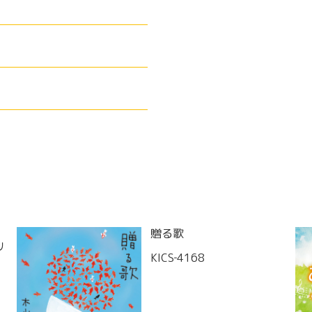
贈る歌
リ
KICS‐4168