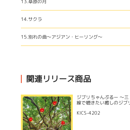
13.草原の月
14.サクラ
15.別れの曲～アジアン・ヒーリング～
関連リリース商品
ジブリちゃんぷるー ～三
線で聴きたい癒しのジブ
KICS-4202