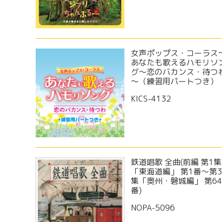
女声ポップス・コーラス
あなたも歌えるハモリソ
グ～恋のバカンス・待つ
～（練習用パートつき）
KICS-4132
鉄道唱歌 全曲(前編 第1集
「東海道編」 第1番～第
集「奥州・磐城編」 第6
番)
NOPA-5096