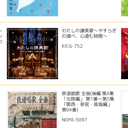
～
わたしの讃美歌～やすらぎ
ン
の調べ、心澄む時間～
わ
KICG-752
鉄道唱歌 全曲(後編 第4集
3
「北陸編」 第1番～第5集
4
「関西・参宮・南海編」
第64番)
NOPA-5097