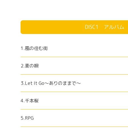
DISC1 アルバム
1.風の住む街
2.麦の唄
3.Let It Go～ありのままで～
4.千本桜
5.RPG