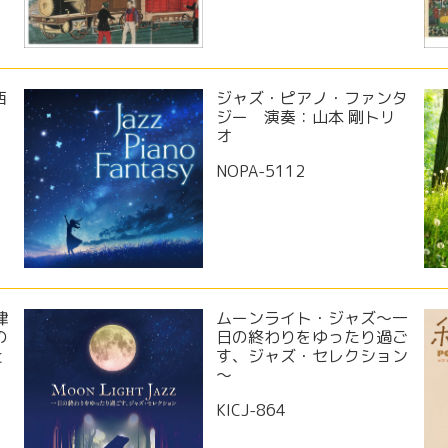
西
ジャズ・ピアノ・ファンタ
ｅ
ジー 演奏：山本 剛トリ
オ
NOPA-5112
律
ムーンライト・ジャズ～一
の
日の終わりをゆったり過ご
と
す、ジャズ・セレクション
～
KICJ-864