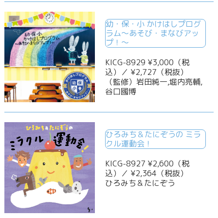
幼・保・小 かけはしプログ
ラム～あそび・まなびアッ
プ！～
KICG-8929 ¥3,000（税
込）／ ¥2,727（税抜）
（監修）岩田純一,堀内亮輔,
谷口國博
ひろみち＆たにぞうの ミラ
クル運動会！
KICG-8927 ¥2,600（税
込）／ ¥2,364（税抜）
ひろみち＆たにぞう