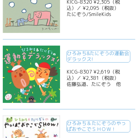
KICG-8320 ¥2,305（税
込）／ ¥2,095（税抜）
たにぞう/SmileKids
ひろみち&たにぞうの運動会
デラックス!
KICG-8307 ¥2,619（税
込）／ ¥2,381（税抜）
佐藤弘道、たにぞう 他
ひろみち＆たにぞうのやっ
ぱおやこでＳＨＯＷ！