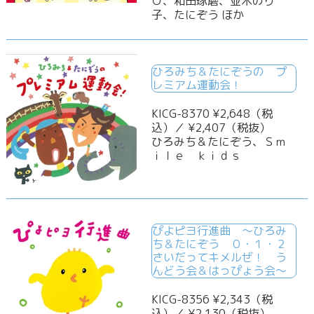
Ｏ、和田琢磨、並木のり
子、たにぞう ほか
ひろみち＆たにぞうの プ
レミアム運動会！
KICG-8370 ¥2,648（税
込）／ ¥2,407（税抜）
ひろみち＆たにぞう、Ｓｍ
ｉｌｅ ｋｉｄｓ
ぴよピヨ行進曲 ～ひろみ
ち＆たにぞう ０・１・２
さいだってキメルぜ！ う
んどう会＆はっぴょう会～
KICG-8356 ¥2,343（税
込）／ ¥2,130（税抜）