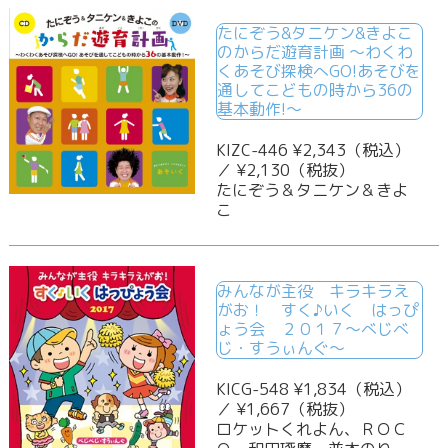
たにぞう&タニケン&きよこ
のからだ遊育計画 ～わくわ
くあそび探検へGO!あそびを
通してこどもの時から36の
基本動作!～
KIZC-446 ¥2,343（税込）
／ ¥2,130（税抜）
たにぞう＆タニケン＆きよ
こ
みんなが主役 キラキラえ
がお！ すく♪いく はっぴ
ょう会 ２０１７～べじべ
じ・すうぃんぐ～
KICG-548 ¥1,834（税込）
／ ¥1,667（税抜）
ロケットくれよん、ＲＯＣ