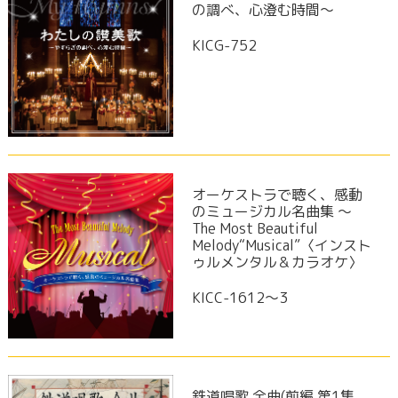
の調べ、心澄む時間～
KICG-752
オーケストラで聴く、感動
のミュージカル名曲集 〜
The Most Beautiful
Melody“Musical”〈インスト
ゥルメンタル＆カラオケ〉
KICC-1612～3
鉄道唱歌 全曲(前編 第1集