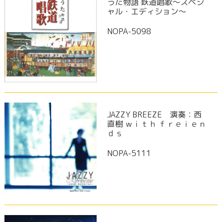
うた物語 鉄道唱歌～スペシ
ャル・エディション～
NOPA-5098
JAZZY BREEZE 演奏：西
直樹 ｗｉｔｈ ｆｒｅｉｅｎ
ｄｓ
NOPA-5111