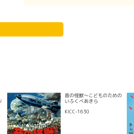
音の怪獣～こどものための
リ
いふくべあきら
KICC-1630