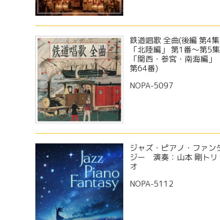
鉄道唱歌 全曲(後編 第4集
「北陸編」 第1番～第5
「関西・参宮・南海編」
第64番)
NOPA-5097
ジャズ・ピアノ・ファン
ジー 演奏：山本 剛トリ
オ
NOPA-5112