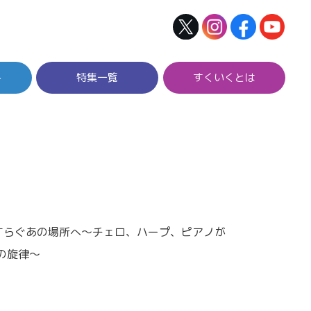
ト
特集一覧
すくいくとは
心やすらぐあの場所へ～チェロ、ハープ、ピアノが
の旋律～