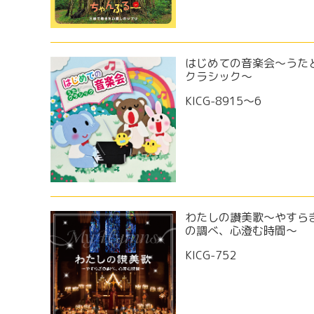
はじめての音楽会～うた
クラシック～
KICG-8915～6
わたしの讃美歌～やすら
の調べ、心澄む時間～
KICG-752