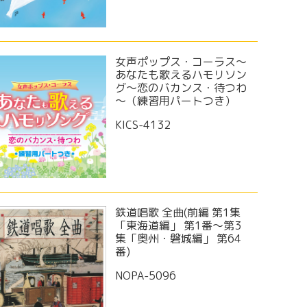
女声ポップス・コーラス～
あなたも歌えるハモリソン
グ～恋のバカンス・待つわ
～（練習用パートつき）
KICS-4132
鉄道唱歌 全曲(前編 第1集
「東海道編」 第1番～第3
集「奥州・磐城編」 第64
番)
NOPA-5096