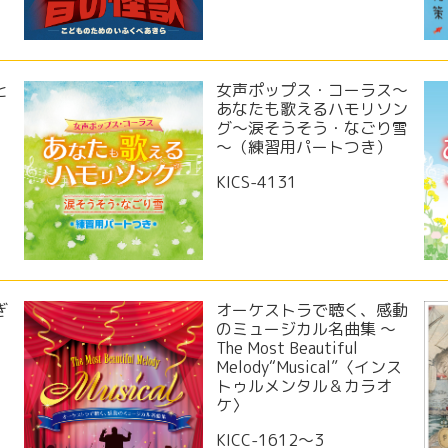
と
女声ポップス・コーラス～
あなたも歌えるハモリソン
グ～涙そうそう・なごり雪
～（練習用パートつき）
KICS-4131
ぎ
オーケストラで聴く、感動
のミュージカル名曲集 〜
The Most Beautiful
Melody“Musical”〈インス
トゥルメンタル＆カラオ
ケ〉
KICC-1612～3