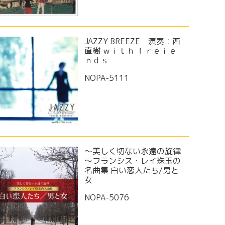
JAZZY BREEZE 演奏：西
直樹 ｗｉｔｈ ｆｒｅｉｅ
ｎｄｓ
NOPA-5111
～美しく切ない永遠の旋律
～フランシス・レイ珠玉の
名曲集 白い恋人たち/男と
女
NOPA-5076