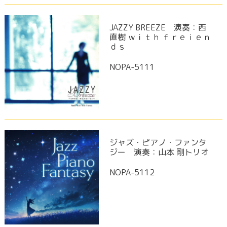
JAZZY BREEZE 演奏：西
直樹 ｗｉｔｈ ｆｒｅｉｅｎ
ｄｓ
NOPA-5111
ジャズ・ピアノ・ファンタ
ジー 演奏：山本 剛トリオ
NOPA-5112