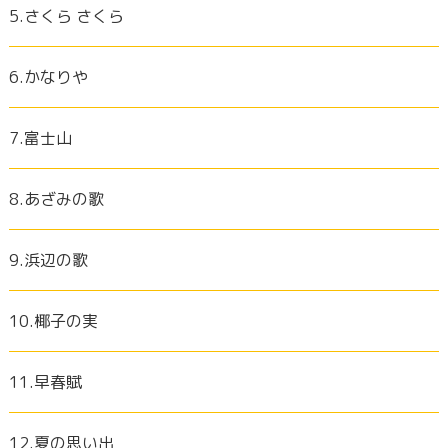
5.さくら さくら
6.かなりや
7.富士山
8.あざみの歌
9.浜辺の歌
10.椰子の実
11.早春賦
12.夏の思い出