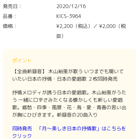
発売日：
2020/12/16
品番：
KICS-3964
価格：
¥2,200（税込）／ ¥2,000（税
抜）
ポイント
【全曲新録音】 木山裕策が歌う いつまでも聞いて
いたい日本の抒情・日本の愛唱歌 ２枚同時発売
抒情メロディが誘う日本の愛唱歌。木山裕策がうた
う 一緒に口ずさみたくなる懐かしくも新しい愛唱
歌。郷愁・四季・風景・花・鳥・愛・青春の思い出
が胸にひびきます。新録音の20曲入り
同時発売 「月～美しき日本の抒情歌」はこちらを
クリック