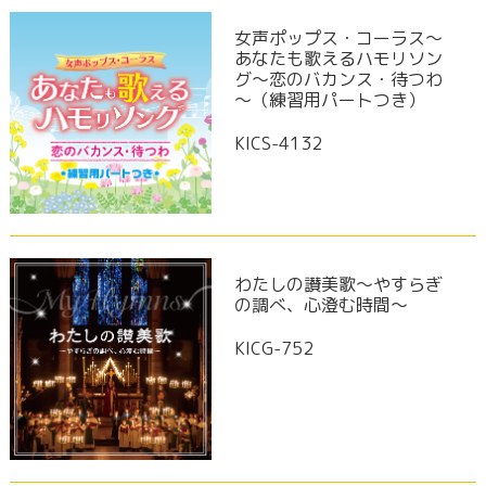
女声ポップス・コーラス～
あなたも歌えるハモリソン
グ～恋のバカンス・待つわ
～（練習用パートつき）
KICS-4132
わたしの讃美歌～やすらぎ
の調べ、心澄む時間～
KICG-752