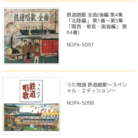
鉄道唱歌 全曲(後編 第4集
「北陸編」 第1番～第5集
「関西・参宮・南海編」 第
64番)
NOPA-5097
うた物語 鉄道唱歌～スペシ
ャル・エディション～
NOPA-5098