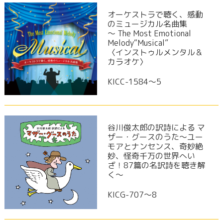
オーケストラで聴く、感動
のミュージカル名曲集
～ The Most Emotional
Melody“Musical”
〈インストゥルメンタル＆
カラオケ〉
KICC-1584〜5
谷川俊太郎の訳詩による マ
ザー・グースのうた～ユー
モアとナンセンス、奇妙絶
妙、怪奇千万の世界へい
ざ！87篇の名訳詩を聴き解
く～
KICG-707〜8