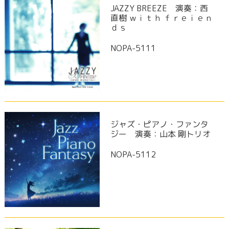
JAZZY BREEZE 演奏：西
直樹 ｗｉｔｈ ｆｒｅｉｅｎ
ｄｓ
NOPA-5111
ジャズ・ピアノ・ファンタ
ジー 演奏：山本 剛トリオ
NOPA-5112