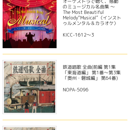
オーケストラで聴く、感動
のミュージカル名曲集 〜
The Most Beautiful
Melody“Musical”〈インスト
ゥルメンタル＆カラオケ〉
KICC-1612～3
鉄道唱歌 全曲(前編 第1集
「東海道編」 第1番～第3集
「奥州・磐城編」 第64番)
NOPA-5096