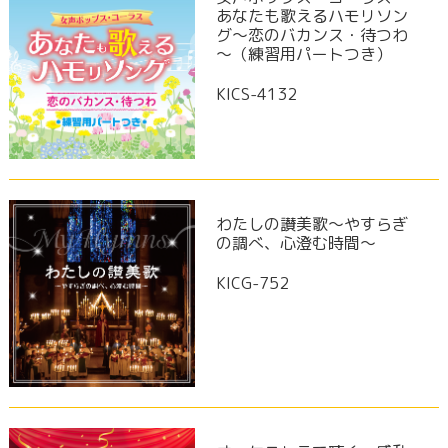
あなたも歌えるハモリソン
グ～恋のバカンス・待つわ
～（練習用パートつき）
KICS-4132
わたしの讃美歌～やすらぎ
の調べ、心澄む時間～
KICG-752