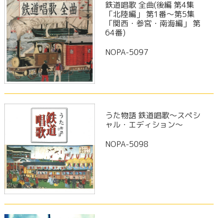
鉄道唱歌 全曲(後編 第4集
「北陸編」 第1番～第5集
「関西・参宮・南海編」 第
64番)
NOPA-5097
うた物語 鉄道唱歌～スペシ
ャル・エディション～
NOPA-5098