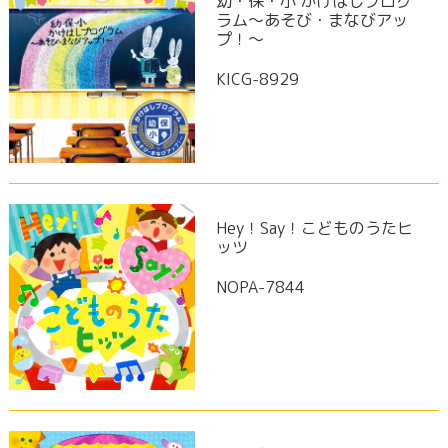
幼・保・小 かけはしプログ
ラム～あそび・まなびアッ
プ！～
KICG-8929
Hey！Say！こどものうたヒ
ッツ
NOPA-7844