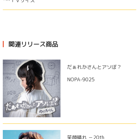
*…ＴＶサイズ
関連リリース商品
だぁれかさんとアソぼ？
NOPA-9025
笑顔晴れ －20th