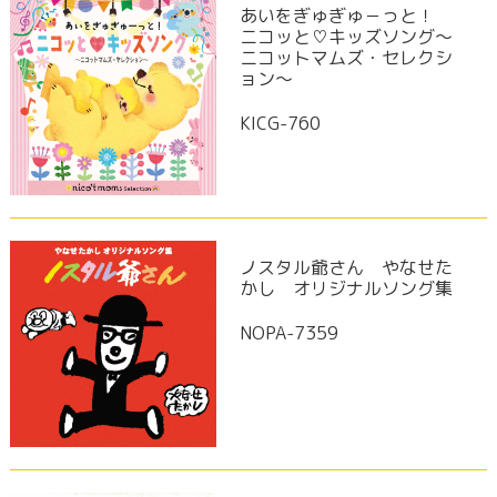
あいをぎゅぎゅ－っと！
ニコッと♡キッズソング～
ニコットマムズ・セレクシ
ョン～
KICG-760
ノスタル爺さん やなせた
かし オリジナルソング集
NOPA-7359