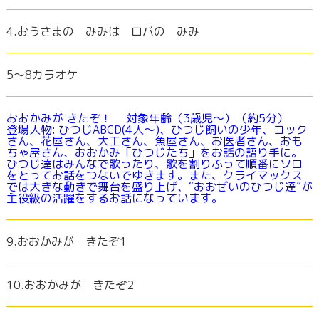
4.おうさまの みみは ロバの みみ
5～8カラオケ
おおかみが きたぞ！ 対象年齢（3歳児～）（約5分）
登場人物: ひつじABCD(4人～)、ひつじ飼いの少年、コック
さん、花屋さん、大工さん、魚屋さん、お医者さん、おも
ちゃ屋さん、おおかみ「ひつじたち」をお話の語り手に。
ひつじ達はみんなで歌ったり、歌を割りふって順番にソロ
をとってお話をつないでゆきます。また、クライマックス
では大きな動きで舞台を盛り上げ、“おおぜいのひつじ達”が
主役級の活躍をするお話になっています。
9.おおかみが きたぞ1
10.おおかみが きたぞ2