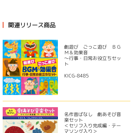
関連リリース商品
劇遊び ごっこ遊び ＢＧ
Ｍ＆効果音
～行事・日常お役立ちセッ
ト
KICG-8485
名作昔ばなし 劇あそび音
楽セット
＜セリフ入り完成編・テー
マソング入り＞