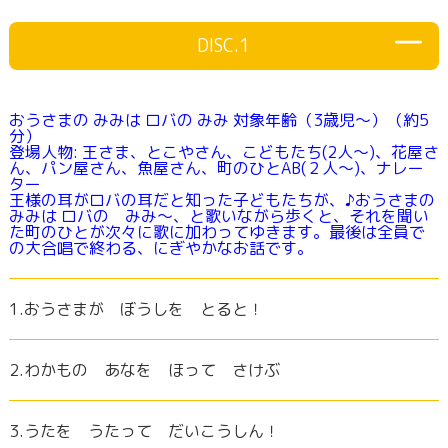
DISC.1
おうさまの みみは ロバの みみ 対象年齢（3歳児～）（約5
分）
登場人物: 王さま、とこやさん、こどもたち(2人～)、花屋さ
ん、パン屋さん、魚屋さん、町のひとAB(２人～)、ナレー
ター
王様の耳がロバの耳だと知った子どもたちが、♪おうさまの
みみは ロバの みみ～、と歌いながら歩くと、それを聞い
た町のひとが次々に歌に加わってゆきます。最後は全員で
の大合唱で終わる、にぎやかなお話です。
1.おうさまが ぼうしを とると！
2.わかもの あなを ほって さけぶ
3.うたを うたって だいこうしん！