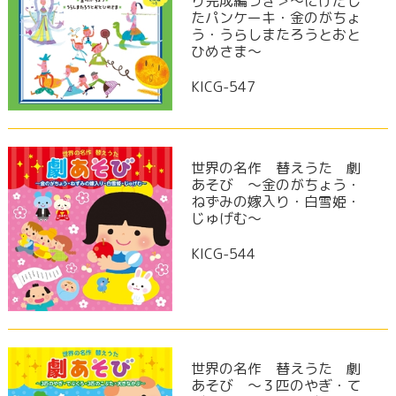
り完成編つき＞～にげだし
たパンケーキ・金のがちょ
う・うらしまたろうとおと
ひめさま～
KICG-547
世界の名作 替えうた 劇
あそび ～金のがちょう・
ねずみの嫁入り・白雪姫・
じゅげむ～
KICG-544
世界の名作 替えうた 劇
あそび ～３匹のやぎ・て