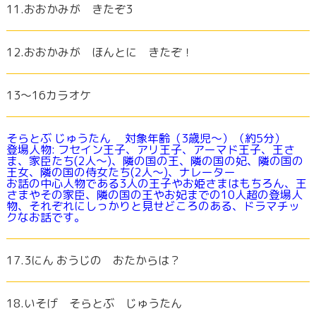
11.おおかみが きたぞ3
12.おおかみが ほんとに きたぞ！
13～16カラオケ
そらとぶ じゅうたん 対象年齢（3歳児～）（約5分）
登場人物: フセイン王子、アリ王子、アーマド王子、王さ
ま、家臣たち(2人～)、隣の国の王、隣の国の妃、隣の国の
王女、隣の国の侍女たち(2人～)、ナレーター
お話の中心人物である3人の王子やお姫さまはもちろん、王
さまやその家臣、隣の国の王やお妃までの10人超の登場人
物、それぞれにしっかりと見せどころのある、ドラマチッ
クなお話です。
17.3にん おうじの おたからは？
18.いそげ そらとぶ じゅうたん