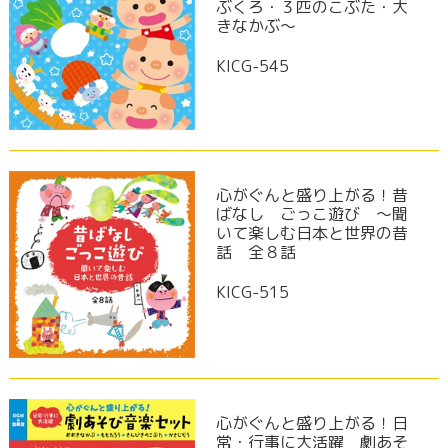
ぶくろ・３匹のこぶた・大
きなかぶ～
KICG-545
心がぐんと盛り上がる！昔
ばなし ごっこ遊び ～聞
いて楽しむ日本と世界の昔
話 全８話
KICG-515
心がぐんと盛り上がる！日
常・行事に大活躍 劇あそ