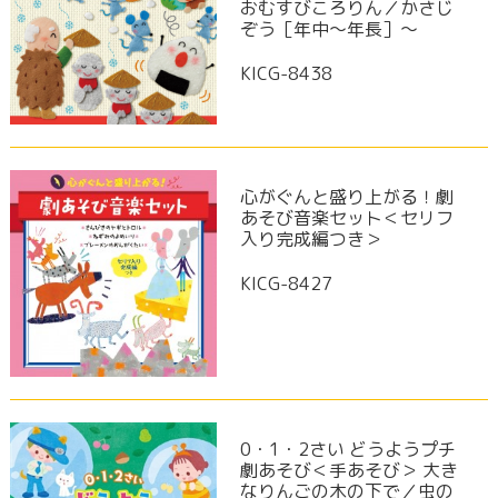
おむすびころりん／かさじ
ぞう［年中～年長］～
KICG-8438
心がぐんと盛り上がる！劇
あそび音楽セット＜セリフ
入り完成編つき＞
KICG-8427
0・1・2さい どうようプチ
劇あそび＜手あそび＞ 大き
なりんごの木の下で／虫の