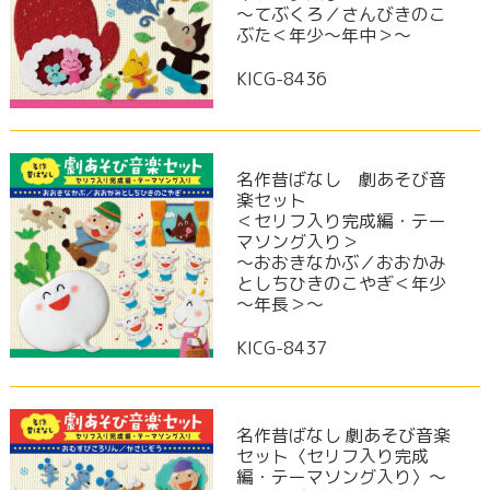
～てぶくろ／さんびきのこ
ぶた＜年少～年中＞～
KICG-8436
名作昔ばなし 劇あそび音
楽セット
＜セリフ入り完成編・テー
マソング入り＞
～おおきなかぶ／おおかみ
としちひきのこやぎ＜年少
～年長＞～
KICG-8437
名作昔ばなし 劇あそび音楽
セット〈セリフ入り完成
編・テーマソング入り〉～