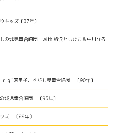
りキッズ〔87年〕
もの城児童合唱団 with 新沢としひこ＆中川ひろ
ｉｎｇ”麻里子、すがも児童合唱団 〔90年〕
もの城児童合唱団 〔93年〕
ッズ 〔89年〕