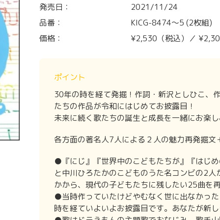
発売日：
2021/11/24
品番：
KICG-8474～5 (2枚組)
価格：
¥2,530（税込）／ ¥2,
ポイント
30年の時を経て発掘！作詞・新沢としひこ、
たちの作品が令和にはじめてお披露目！
未来に続く歌たちの誕生と成長を一緒にお楽し
各方面の著名人7人による２人の魅力再発掘文
●『にじ』『世界中のこどもたちが』『はじめ
と中川ひろたかのこどものうた名コンビの2人
かから、現代の子どもたちに残したい25曲を
●当時作っていたけどやむなく世に出なかった
時を経ていよいよお披露目です。あなたが新し