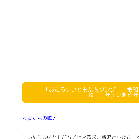
「あたらしいともだちソング」 令和
※〔 年〕は制作年
＜友だちの歌＞
1.あたらしいともだち／ヒネるズ、新沢としひこ、