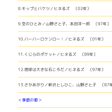
8.モップとバケツ／ヒネるズ 〔02年〕
9.空のひとみ／山野さと子、本田洋一郎 〔97年〕
10.バーバーロケンロー！／ヒネるズ 〔01年〕
11.くじらのポケット／ヒネるズ 〔89年〕
12.地球は大きな石ころだ／ヒネるズ 〔97年〕
13.さかあがり／新沢としひこ、山野さと子 〔87
＜季節の歌＞