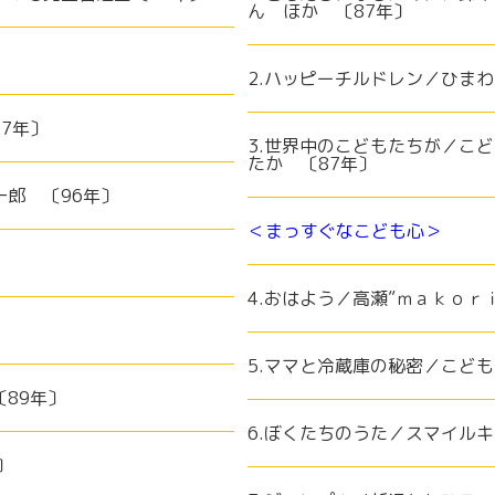
ん ほか 〔87年〕
2.ハッピーチルドレン／ひまわ
7年〕
3.世界中のこどもたちが／こど
たか 〔87年〕
一郎 〔96年〕
＜まっすぐなこども心＞
4.おはよう／高瀬”ｍａｋｏｒ
5.ママと冷蔵庫の秘密／こど
89年〕
6.ぼくたちのうた／スマイルキ
〕