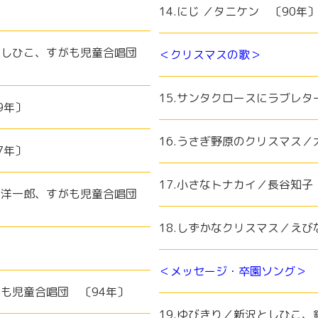
14.にじ ／タニケン 〔90年
沢としひこ、すがも児童合唱団
＜クリスマスの歌＞
15.サンタクロースにラブレタ
9年〕
16.うさぎ野原のクリスマス
7年〕
17.小さなトナカイ／長谷知子
本田洋一郎、すがも児童合唱団
18.しずかなクリスマス／えび
＜メッセージ・卒園ソング＞
がも児童合唱団 〔94年〕
19.ゆびきり／新沢としひこ、