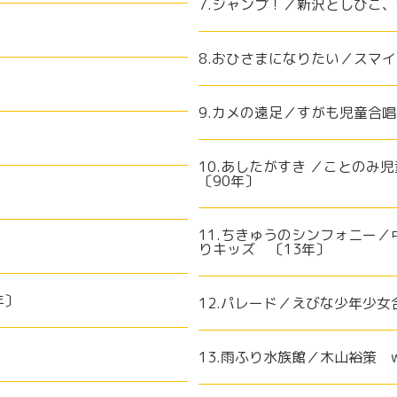
7.ジャンプ！／新沢としひこ、
8.おひさまになりたい／スマイ
9.カメの遠足／すがも児童合
10.あしたがすき ／ことのみ
〔90年〕
11.ちきゅうのシンフォニー
りキッズ 〔13年〕
年〕
12.パレード／えびな少年少女
13.雨ふり水族館／木山裕策 w