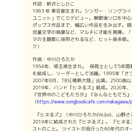
作詞：新沢としひこ
1963 年 東京都生まれ。シンガー・ソングラ
ユニット」でＣＤデビュー。解散後ソロを中心
ポップス作品まで、幅広い作品を生み出す。現
児童文学の執筆など、マルチに才能を発揮。「
マの主題歌に採用されるなど、ヒット曲多数。
ク）
作曲：中川ひろたか
1954年、埼玉県生まれ。 保育士として5年
を結成し、リーダーとして活躍。1995年「
2007年8月、TBS[情熱大陸」出演。2500
2019年、バンド『ヒネるズ』結成。2020年、
『世界中のこどもたちが』『みんなともだち』
（
https://www.songbookcafe.com/nakagawa/p
『ヒネるズ』（中川ひろたか(Vo,ba)、山野さ
2019年に結成された『ヒネるズ』。 『ヒネ
ストのこと。 ツイストが流行った60年代のオ