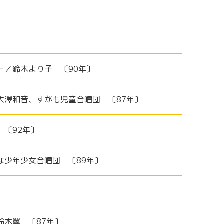
〕
ー／鈴木より子 〔90年〕
／大澤和音、すがも児童合唱団 〔87年〕
 〔92年〕
な少年少女合唱団 〔89年〕
鈴木翼 〔87年〕