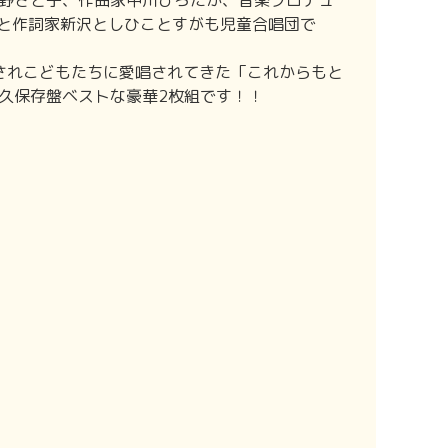
野さと子、作曲家中川ひろたか、音楽プロデュ
“と作詞家新沢としひことすがも児童合唱団で
表されこどもたちに愛唱されてきた「これからもと
久保存盤ベストな豪華2枚組です！！