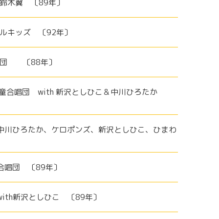
鈴木翼 〔89年〕
ルキッズ 〔92年〕
唱団 〔88年〕
児童合唱団 with 新沢としひこ＆中川ひろたか
／中川ひろたか、ケロポンズ、新沢としひこ、ひまわ
合唱団 〔89年〕
ith新沢としひこ 〔89年〕