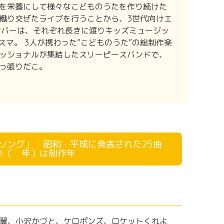
を栄養にして様々なこどものうたを作り続けた
織り交ぜたライブを行うことから、3世代向けエ
ンバーは、それぞれ長きに渡りキッズミュージッ
スマ。 3人が携わった“こどものうた”の総制作楽
フェッショナルが集結したスリーピースバンドで、
っ張りだこ。
ソング」 昭和・平成に発表された25曲
※〔 年〕は制作年
木翼、小沢かづと、ケロポンズ、ロケットくれよ