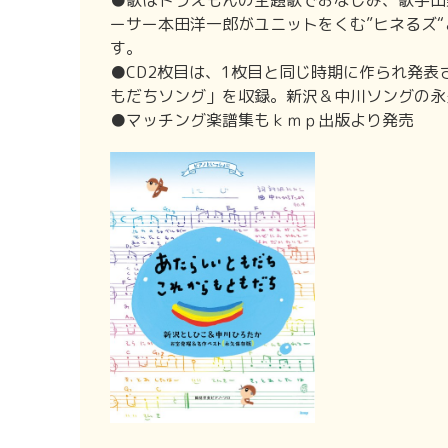
●歌はドラえもんの主題歌でおなじみ、歌手山
ーサー本田洋一郎がユニットをくむ”ヒネるズ
す。
●CD2枚目は、1枚目と同じ時期に作られ発
もだちソング」を収録。新沢＆中川ソングの永
●マッチング楽譜集もｋｍｐ出版より発売