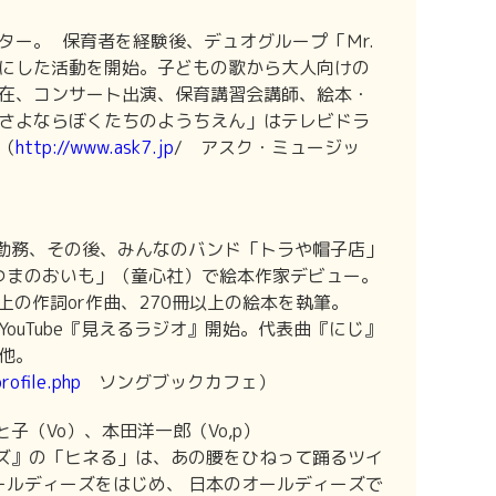
イター。 保育者を経験後、デュオグループ「Ｍr.
にした活動を開始。子どもの歌から大人向けの
在、コンサート出演、保育講習会講師、絵本・
さよならぼくたちのようちえん」はテレビドラ
（
http://www.ask7.jp
/ アスク・ミュージッ
間勤務、その後、みんなのバンド「トラや帽子店」
さつまのおいも」（童心社）で絵本作家デビュー。
曲以上の作詞or作曲、270冊以上の絵本を執筆。
YouTube『見えるラジオ』開始。代表曲『にじ』
他。
rofile.php
ソングブックカフェ）
と子（Vo）、本田洋一郎（Vo,p）
るズ』の「ヒネる」は、あの腰をひねって踊るツイ
ールディーズをはじめ、 日本のオールディーズで