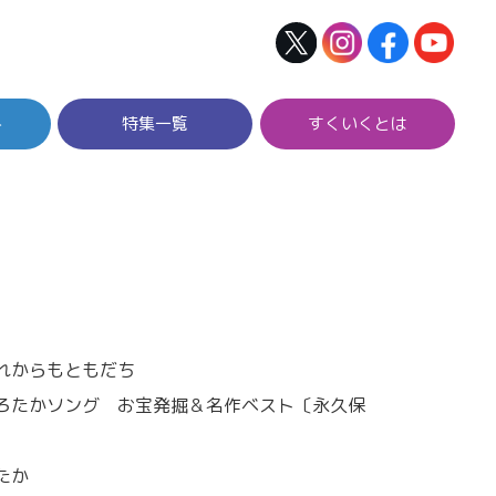
ト
特集一覧
すくいくとは
れからもともだち
ろたかソング お宝発掘＆名作ベスト〔永久保
たか