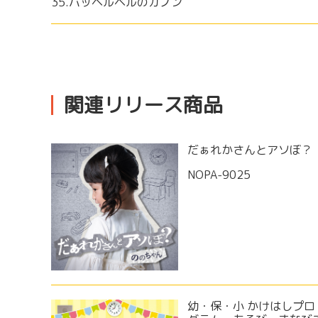
35.パッヘルベルのカノン
関連リリース商品
だぁれかさんとアソぼ？
NOPA-9025
幼・保・小 かけはしプロ