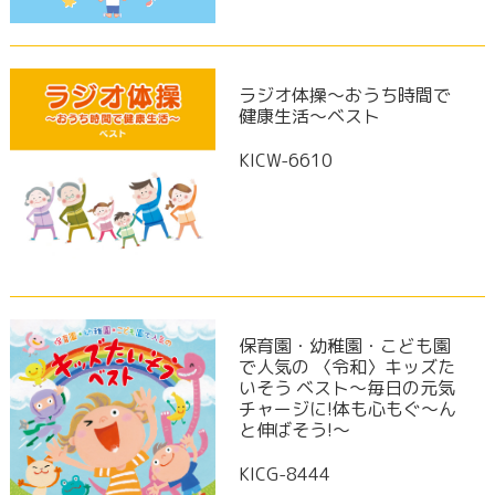
ラジオ体操〜おうち時間で
健康生活〜ベスト
KICW-6610
保育園・幼稚園・こども園
で人気の 〈令和〉キッズた
いそう ベスト～毎日の元気
チャージに!体も心もぐ～ん
と伸ばそう!～
KICG-8444