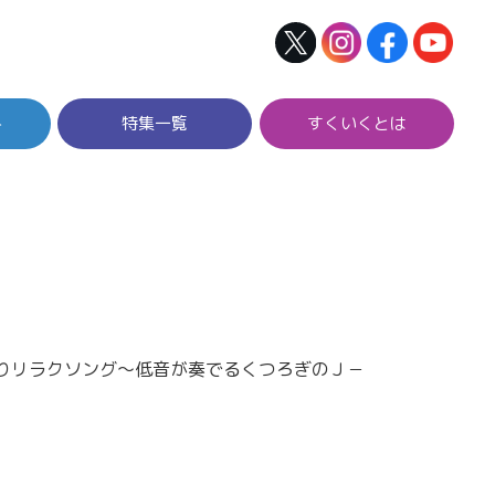
ト
特集一覧
すくいくとは
りリラクソング～低音が奏でるくつろぎのＪ－