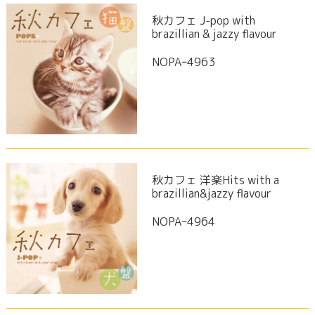
秋カフェ J-pop with
brazillian & jazzy flavour
NOPAｰ4963
秋カフェ 洋楽Hits with a
brazillian&jazzy flavour
NOPAｰ4964