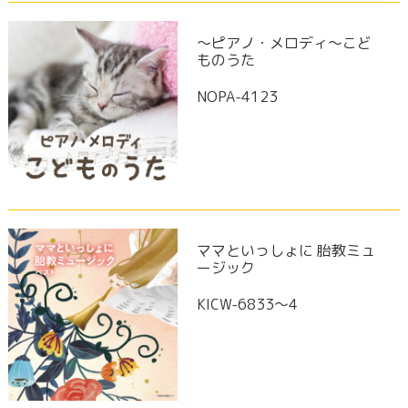
～ピアノ・メロディ～こど
ものうた
NOPA-4123
ママといっしょに 胎教ミュ
ージック
KICW-6833～4