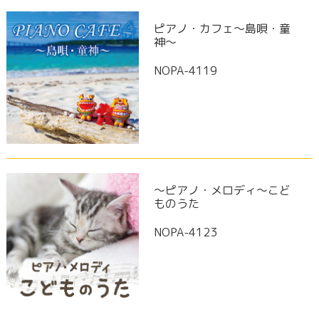
ピアノ・カフェ～島唄・童
神～
NOPA-4119
～ピアノ・メロディ～こど
ものうた
NOPA-4123