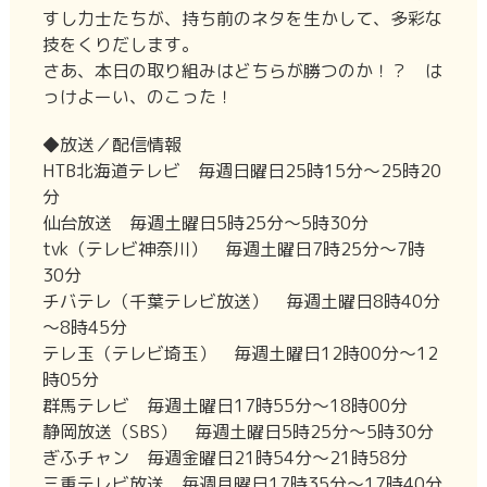
すし力士たちが、持ち前のネタを生かして、多彩な
技をくりだします。
さあ、本日の取り組みはどちらが勝つのか！？ は
っけよーい、のこった！
◆放送／配信情報
HTB北海道テレビ 毎週日曜日25時15分～25時20
分
仙台放送 毎週土曜日5時25分～5時30分
tvk（テレビ神奈川） 毎週土曜日7時25分～7時
30分
チバテレ（千葉テレビ放送） 毎週土曜日8時40分
～8時45分
テレ玉（テレビ埼玉） 毎週土曜日12時00分～12
時05分
群馬テレビ 毎週土曜日17時55分～18時00分
静岡放送（SBS） 毎週土曜日5時25分～5時30分
ぎふチャン 毎週金曜日21時54分～21時58分
三重テレビ放送 毎週月曜日17時35分～17時40分