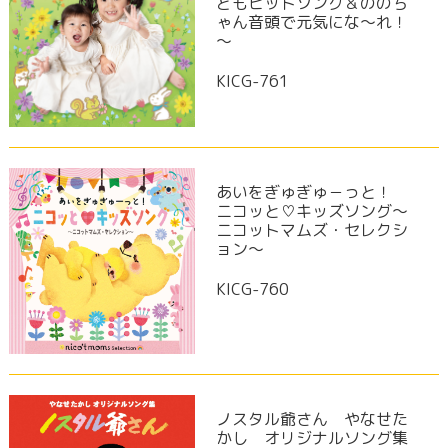
どもヒットソング＆ののち
ゃん音頭で元気にな～れ！
～
KICG-761
あいをぎゅぎゅ－っと！
ニコッと♡キッズソング～
ニコットマムズ・セレクシ
ョン～
KICG-760
ノスタル爺さん やなせた
かし オリジナルソング集