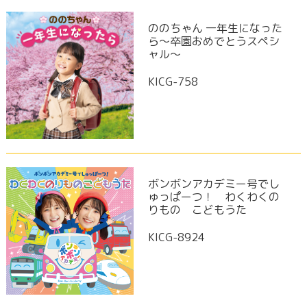
ののちゃん 一年生になった
ら～卒園おめでとうスペシ
ャル～
KICG-758
ボンボンアカデミー号でし
ゅっぱーつ！ わくわくの
りもの こどもうた
KICG-8924