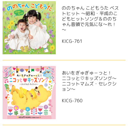
ののちゃん こどもうた ベス
トヒット ～昭和・平成のこ
どもヒットソング＆ののち
ゃん音頭で元気にな～れ！
～
KICG-761
あいをぎゅぎゅ－っと！
ニコッと♡キッズソング～
ニコットマムズ・セレクシ
ョン～
KICG-760