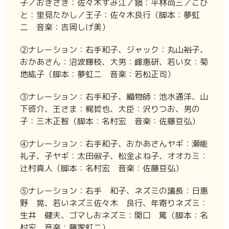
子／おきさき：佐々木すみ江／鏡：平林尚三／こび
と：里見たかし／王子：佐々木良行（脚本：夢虹
二 音楽：吉岡しげ美）
②ナレーション：右手和子、ジャック：丸山裕子、
おかあさん：沼波輝枝、大男：峰惠研、若い女：菊
地紘子（脚本：夢虹二 音楽：若松正司）
③ナレーション：右手和子、織物師：池水通洋、山
下啓介、王さま：梶哲也、大臣：沢りつお、男の
子：三木正智（脚本：名村宏 音楽：佐藤亘弘）
④ナレーション：右手和子、おかあさんヤギ：瀬能
礼子、子ヤギ：太田俶子、松金よね子、オオカミ：
辻村真人（脚本：名村宏 音楽：佐藤亘弘）
⑤ナレーション：右手 和子、ネズミの議長：日惠
野 晃、若いネズミ佐々木 良行、年寄りネズミ：
生井 健夫、ゴマしおネズミ：関口 篤（脚本：名
村宏 音楽：藤家虹二）