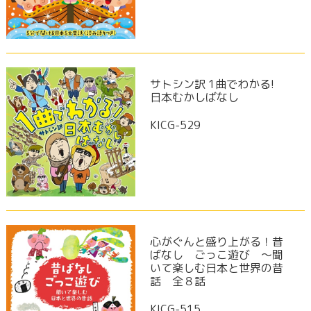
サトシン訳 1曲でわかる!
日本むかしばなし
KICG-529
心がぐんと盛り上がる！昔
ばなし ごっこ遊び ～聞
いて楽しむ日本と世界の昔
話 全８話
KICG-515