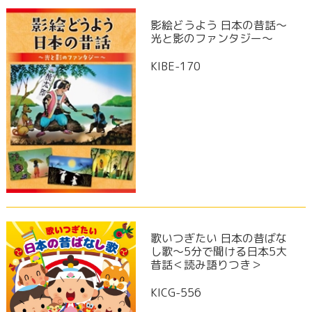
影絵どうよう 日本の昔話～
光と影のファンタジー～
KIBE-170
歌いつぎたい 日本の昔ばな
し歌～5分で聞ける日本5大
昔話＜読み語りつき＞
KICG-556