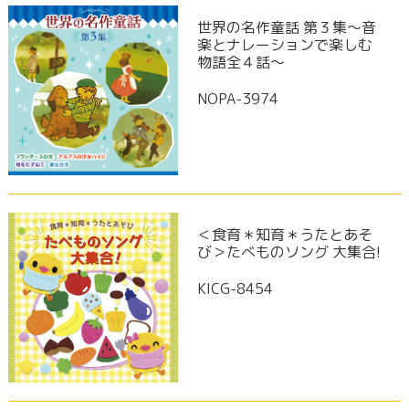
世界の名作童話 第３集～音
楽とナレーションで楽しむ
物語全４話～
NOPA-3974
＜食育＊知育＊うたとあそ
び＞たべものソング 大集合!
KICG-8454