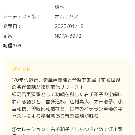
話～
アーティスト名：
オムニバス
発売日：
2023/01/18
品番：
NOPA-3972
配信のみ
ポイント
‘70年代録音、豪華声優陣と音楽でお届けする世界
の名作童話が復刻配信リリース！
紙芝居実演家として功績を残した右手和子の全編に
わたる語りと、喜多道枝、辻村真人、太田淑子、小
宮和枝、曽我部和恭など、往年のベテラン声優のキ
ャストによる臨場感ある音楽童話が蘇る。
①ナレーション：右手和子／しらゆきひめ：江川菜