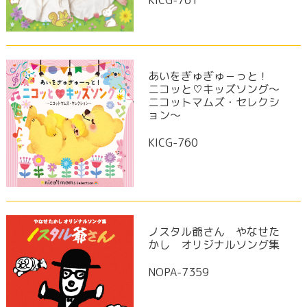
KICG-761
あいをぎゅぎゅ－っと！
ニコッと♡キッズソング～
ニコットマムズ・セレクシ
ョン～
KICG-760
ノスタル爺さん やなせた
かし オリジナルソング集
NOPA-7359