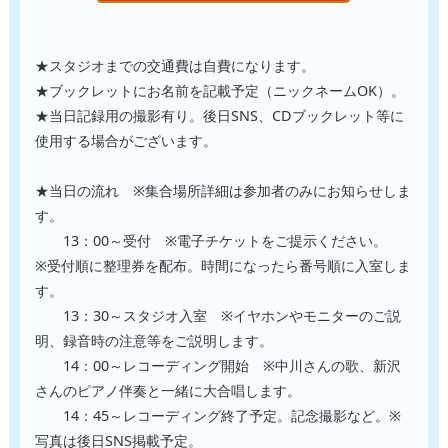
★スタジオまでの交通費は自費になります。

★ブックレットにお名前を記載予定（ニックネームOK）。

★当日記録用の撮影有り。後日SNS、CDブックレット等に
使用する場合がございます。

★当日の流れ　※集合場所詳細は参加者のみにお知らせしま
す。

　　13：00～受付　※電子チケットをご提示ください。

※受付順に整理券を配布。時間になったら番号順に入室しま
す。

　　13：30～スタジオ入室　※イヤホンやモニターのご説
明、録音時の注意等をご説明します。

　　14：00～レコーディング開始　※中川さんの歌、新沢
さんのピアノ伴奏と一緒に大合唱します。

　　14：45～レコーディング終了予定。記念撮影など。※
写真は後日SNS掲載予定。
