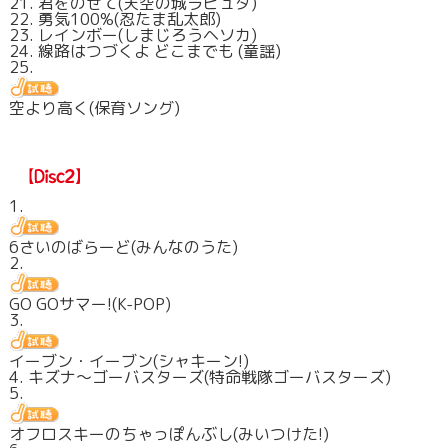
21. 君をのせて(天空の城ラピュタ)
22. 勇気100%(忍たま乱太郎)
23. レインボー(しまじろうヘソカ)
24. 線路はつづくよ どこまでも (童謡)
25.
空より高く(保育ソング)
1.
6さいのばらーど(みんなのうた)
2.
GO GOサマー!(K-POP)
3.
イーブン・イーブン(シャキーン!)
4. キズナ～ゴーバスターズ(特命戦隊ゴーバスターズ)
5.
オフロスキーのちゃっぽんぶし(みいつけた!)