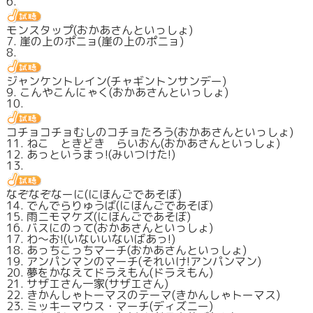
6.
モンスタップ(おかあさんといっしょ)
7. 崖の上のポニョ(崖の上のポニョ)
8.
ジャンケントレイン(チャギントンサンデー)
9. こんやこんにゃく(おかあさんといっしょ)
10.
コチョコチョむしのコチョたろう(おかあさんといっしょ)
11. ねこ ときどき らいおん(おかあさんといっしょ)
12. あっというまっ!(みいつけた!)
13.
なぞなぞなーに(にほんごであそぼ)
14. でんでらりゅうば(にほんごであそぼ)
15. 雨ニモマケズ(にほんごであそぼ)
16. バスにのって(おかあさんといっしょ)
17. わ～お!(いないいないばあっ!)
18. あっちこっちマーチ(おかあさんといっしょ)
19. アンパンマンのマーチ(それいけ!アンパンマン)
20. 夢をかなえてドラえもん(ドラえもん)
21. サザエさん一家(サザエさん)
22. きかんしゃトーマスのテーマ(きかんしゃトーマス)
23. ミッキーマウス・マーチ(ディズニー)