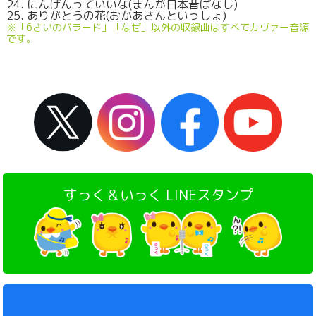
24. にんげんっていいな(まんが日本昔ばなし)
25. ありがとうの花(おかあさんといっしょ)
※「6さいのバラード」「なぜ」以外の収録曲はすべてカヴァー音源
です。
すっく＆いっく LINEスタンプ