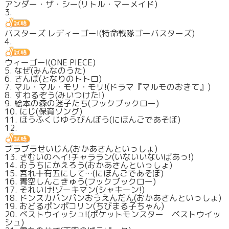
アンダー・ザ・シー(リトル・マーメイド)
3.
バスターズ レディーゴー!(特命戦隊ゴーバスターズ)
4.
ウィーゴー!(ONE PIECE)
5. なぜ(みんなのうた)
6. さんぽ(となりのトトロ)
7. マル・マル・モリ・モリ!(ドラマ『マルモのおきて』)
8. すわるぞう(みいつけた!)
9. 絵本の森の迷子たち(フックブックロー)
10. にじ(保育ソング)
11. ほうふくじゆうびんぼう(にほんごであそぼ)
12.
ブラブラせいじん(おかあさんといっしょ)
13. さむいのヘイ!チャララン(いないいないばあっ!)
14. おうちにかえろう(おかあさんといっしょ)
15. 吾れ十有五にして…(にほんごであそぼ)
16. 青空しんこきゅう(フックブックロー)
17. それいけ!ゾーキマン(シャキーン!)
18. ドンスカパンパンおうえんだん(おかあさんといっしょ)
19. おどるポンポコリン(ちびまる子ちゃん)
20. ベストウイッシュ!(ポケットモンスター ベストウイッ
シュ)