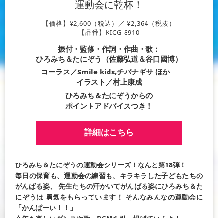
運動会に乾杯！
【価格】¥2,600（税込）／ ¥2,364（税抜）
【品番】KICG-8910
振付・監修・作詞・作曲・歌：
ひろみち＆たにぞう（佐藤弘道＆谷口國博）
コーラス／Smile kids,チバナギサ ほか
イラスト／村上康成
ひろみち＆たにぞうからの
ポイントアドバイスつき！
詳細はこちら
ひろみち＆たにぞうの運動会シリーズ！なんと第18弾！
毎日の保育も、運動会の練習も、キラキラした子どもたちの
がんばる姿、
先生たちの汗かいてがんばる姿にひろみち＆た
にぞうは
勇気をもらっています！
そんなみんなの運動会に
「かんぱーい！！」