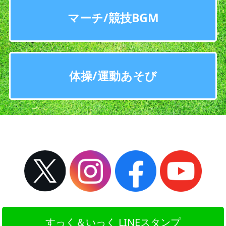
マーチ/競技BGM
体操/運動あそび
すっく＆いっく LINEスタンプ