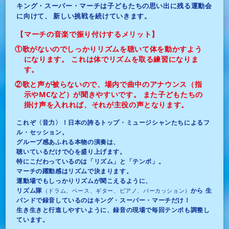
キング・スーパー・マーチは子どもたちの思い出に残る運動会
に向けて、
新しい挑戦を続けていきます。
【マーチの音楽で振り付けするメリット】
①歌がないのでしっかりリズムを聴いて体を動かすよう
になります。
これは体でリズムを取る練習になりま
す。
②歌と声が被らないので、場内で曲中のアナウンス（指
示やMCなど）が聞きやすいです。
また子どもたちの
掛け声を入れれば、それが主役の声となります。
これぞ〈音力〉！日本の誇るトップ・ミュージシャンたちによるフ
ル・セッション。
グルーブ感あふれる本物の演奏は、
聴いているだけで心を盛り上げます。
特にこだわっているのは「リズム」と「テンポ」。
マーチの躍動感はリズムで決まります。
運動場でもしっかりリズムが聞こえるように、
リズム隊
から
生
（ドラム、ベース、ギター、ピアノ、パーカッション）
バンドで録音しているのはキング・スーパー・マーチだけ！
生き生きと行進しやすいように、録音の現場で毎回テンポも調整し
ています。