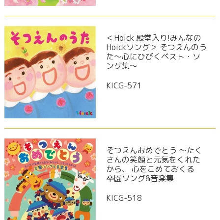
＜Hoick 殿堂入り!みんなの
Hoickソング＞ そつえんのう
た～心にひびくベスト・ソ
ング集～
KICG-571
そつえんおめでとう ～たく
さんの笑顔と元気をくれた
から、 心をこめておくる
卒園ソング&音楽集
KICG-518