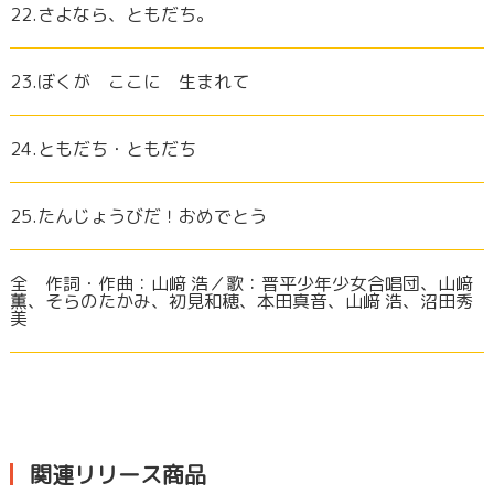
22.さよなら、ともだち。
23.ぼくが ここに 生まれて
24.ともだち・ともだち
25.たんじょうびだ！おめでとう
全 作詞・作曲：山﨑 浩／歌：晋平少年少女合唱団、山﨑
薫、そらのたかみ、初見和穂、本田真音、山﨑 浩、沼田秀
美
関連リリース商品