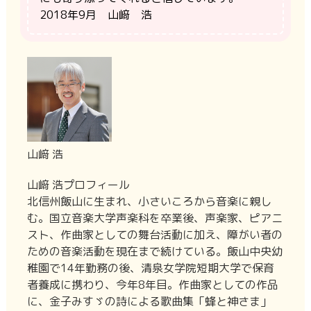
2018年9月 山﨑 浩
山﨑 浩
山﨑 浩プロフィール
北信州飯山に生まれ、小さいころから音楽に親し
む。国立音楽大学声楽科を卒業後、声楽家、ピアニ
スト、作曲家としての舞台活動に加え、障がい者の
ための音楽活動を現在まで続けている。飯山中央幼
稚園で14年勤務の後、清泉女学院短期大学で保育
者養成に携わり、今年8年目。作曲家としての作品
に、金子みすゞの詩による歌曲集「蜂と神さま」