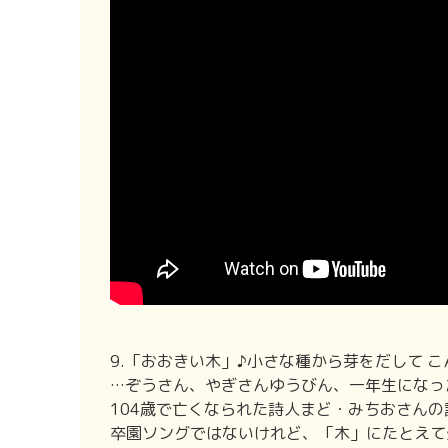
9.「おおきい木」♪小さな種から芽をだして 
…ぞうさん、やぎさんゆうびん、一年生になっ
104歳で亡くなられた詩人まど・みちおさん
卒園ソングではないけれど、「木」にたとえて