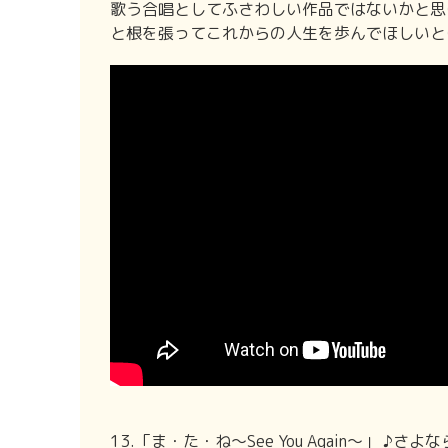
歌う合唱としてふさわしい作品ではないかと思
と根を張ってこれからの人生を歩んでほしいと
13.「ま・た・ね～See You Again～」 ♪