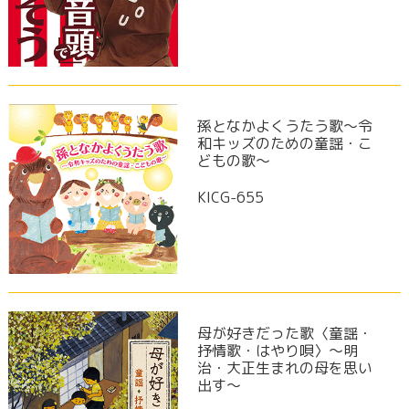
孫となかよくうたう歌～令
和キッズのための童謡・こ
どもの歌～
KICG-655
母が好きだった歌〈童謡・
抒情歌・はやり唄〉～明
治・大正生まれの母を思い
出す～