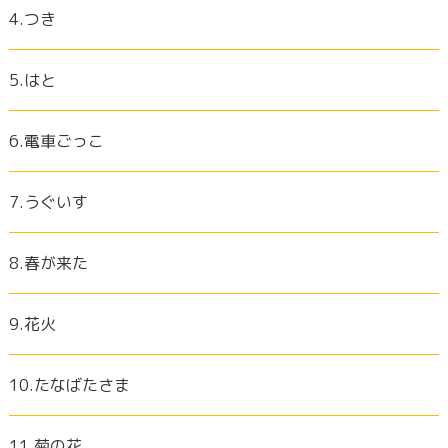
4.つき
5.はと
6.電車ごっこ
7.うぐいす
8.春が来た
9.花火
10.たなばたさま
11.菊の花