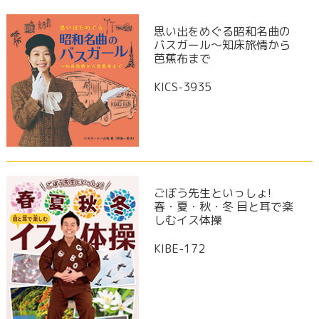
思い出をめぐる昭和名曲の
バスガール～知床旅情から
芭蕉布まで
KICS-3935
ごぼう先生といっしょ!
春・夏・秋・冬 目と耳で楽
しむイス体操
KIBE-172