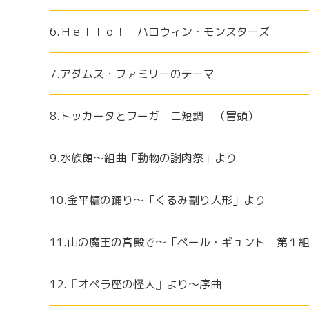
6.Ｈｅｌｌｏ！ ハロウィン・モンスターズ
7.アダムス・ファミリーのテーマ
8.トッカータとフーガ ニ短調 （冒頭）
9.水族館～組曲「動物の謝肉祭」より
10.金平糖の踊り～「くるみ割り人形」より
11.山の魔王の宮殿で～「ペール・ギュント 第１
12.『オペラ座の怪人』より～序曲