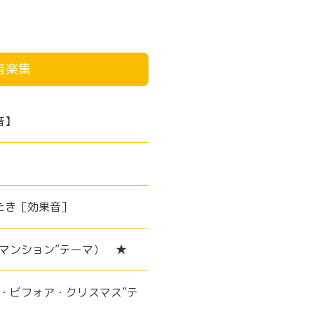
音楽集
音】
たき［効果音］
・マンション”テーマ） ★
ー・ビフォア・クリスマス”テ