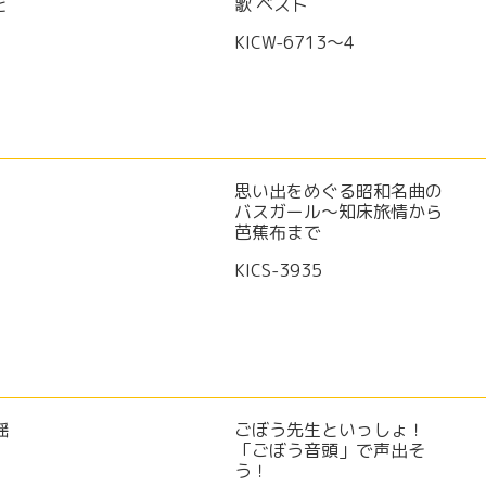
ど
歌 ベスト
KICW-6713～4
思い出をめぐる昭和名曲の
バスガール～知床旅情から
芭蕉布まで
KICS-3935