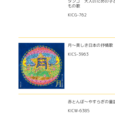
タンゴ 大人のための子
もの歌
KICG-762
月～美しき日本の抒情歌
KICS-3963