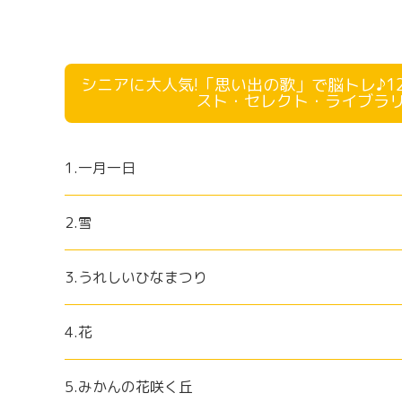
シニアに大人気!「思い出の歌」で脳トレ♪12
スト・セレクト・ライブラリ
1.一月一日
2.雪
3.うれしいひなまつり
4.花
5.みかんの花咲く丘